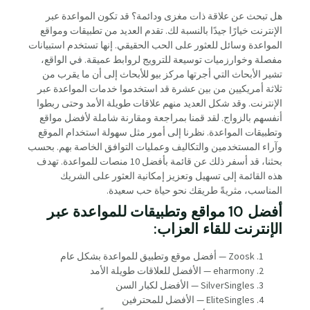
هل تبحث عن علاقة ذات مغزى ودائمة؟ قد تكون المواعدة عبر
الإنترنت خيارًا جيدًا بالنسبة لك. تقدم العديد من تطبيقات ومواقع
المواعدة وسائل للعثور على الحب الحقيقي. إنها تستخدم استبيانات
مفصلة وخوارزميات توسيعة للترويج لروابط عميقة. في الواقع،
تشير الأبحاث التي أجرتها مركز بيو للأبحاث إلى أن ما يقرب من
ثلاثة أمريكيين من بين عشرة قد استخدموا خدمات المواعدة عبر
الإنترنت. وقد شكل العديد منهم علاقات طويلة الأمد وحتى ربطوا
أنفسهم بالزواج. لقد قمنا بمراجعة ومقارنة شاملة لأفضل مواقع
وتطبيقات المواعدة. نظرنا إلى أمور مثل سهولة استخدام الموقع
وآراء المستخدمين والتكاليف وعمليات التوافق الخاصة بهم. بحسب
بحثنا، قد أسفر ذلك عن قائمة بأفضل 10 منصات للمواعدة. تهدف
هذه القائمة إلى تسهيل وتعزيز إمكانية العثور على الشريك
المناسب، مثريةً طريقك نحو حياة حب سعيدة.
أفضل 10 مواقع وتطبيقات للمواعدة عبر
الإنترنت للقاء العزاب:
Zoosk — أفضل موقع وتطبيق للمواعدة بشكل عام
eharmony — الأفضل للعلاقات طويلة الأمد
SilverSingles — الأفضل لكبار السن
EliteSingles — الأفضل للمحترفين