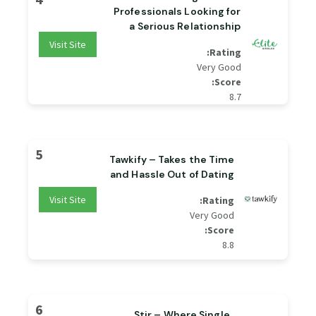
Professionals Looking for
a Serious Relationship
Visit Site
Rating:
Very Good
Score:
8.7
5
Tawkify – Takes the Time
and Hassle Out of Dating
Visit Site
Rating:
Very Good
Score:
8.8
6
Stir – Where Single