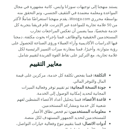
يستند منهجنا إلى توجيهات سوزانا وايس، كاتبة مشهورة في مجال
المواعدة ومعلمة معتمدة في التثقيف الجنسي، وتم التحقق منه
بواسطة محرري Wooga.com، يقدم منهجنا استعراضًا شاملًا لأكثر
من 50 علامة تجارية للمواعدة عبر الإنترنت. قام فريقنا بتجربة كل
خدمة شخصيًا، مما يضمن أن تعكس المراجعات تجارب
المستخدمين الحقيقية والوظائف. قمنا بإجراء بحوث مكثفة، دمجنا
فيها الدراسات الأكاديمية وآراء العملاء ورؤى الصناعة للحصول على
رؤية متوازنة. وأخيرًا، قمنا بمقارنة ميزات التمييز الرئيسية لكل
علامة تجارية، مع التركيز على نقاط القوة الفريدة لتقييم شامل.
معايير التقييم
التكلفة:
قمنا بفحص تكلفة كل خدمة، مركزين على قيمة
المال والتوفر المالي.
جودة النسخة المجانية:
تم تقييم توفر وفعالية الميزات
المجانية لتحديد إمكانية الوصول إلى الخدمة.
قاعدة الأعضاء:
قمنا بتحليل أعداد الأعضاء النشطين لفهم
شعبية كل خدمة ومشاركة المستخدمين.
معلومات المستخدمين:
تم فحص نطاق الأعمار
للمستخدمين لتحديد الجمهور المستهدف لكل منصة.
أدوات الاتصال:
قمنا بتقييم تنوع وفعالية خيارات التواصل،