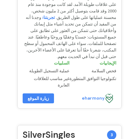
على علاقات طويلة الأمد. لقد كانت موجودة منذ عام
2000 وقد قامت بتوصيل أكثر من 2 مليون شخص،
محسنة عملياتها على طول الطريق.
تجربتنا:
وجدنا أنه
من المفيد أن تتمكن من تحديد أشياء مثل إيمانك
وأخلاقياتك حتى تتمكن من العثور على تطابق على
جميع المستويات: جسديًا وعقليًا وروحيًا وعاطفيًا. عند
تصفحنا للملفات، سواء على الهاتف المحمول أو سطح
المكتب، شعرنا حقًا أننا تعرفنا على الأعضاء الآخرين،
حتى قبل أن نبدأ في الحديث معهم.
الإيجابيات
السلبيات
فحص السلامة
عملية التسجيل الطويلة
تكنولوجيا التوافق المتطورة
غير مناسب للعلاقات
العابرة
eharmony
زيارة الموقع
SilverSingles
3