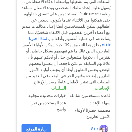
الملفات التي يتم تشغيلها بواسطة الذكاء الاصطناعي،
يُسهل عليك إعداد ملفك الشخصي وبدء الاتصال. تساعد
وظيفة “Stir Time” المستخدمين على تنسيق جداولهم
حتى يتمكنوا من الالتقاء عندما يكونون بعيدين عن
أطفالهم. يمكن للمستخدمين أيضًا إعداد مكالمات فيديو
مع أعضاء آخرين لفحصهم قبل الالتقاء شخصيًا، مما
يساعدهم في حماية أنفسهم وأطفالهم.
لماذا اخترنا
Stir:
يخلق هذا التطبيق مكانًا حيث يمكن لأولياء الأمور
العازبين، الذين غالبًا ما يتم تفهيمهم بشكل خاطئ، أو
يفترض أن يكونوا مشغولين جدًا، أو يُحكم عليهم بأن
علاقاتهم السابقة لم تكن ناجحة، أن يتصلوا ببعضهم
البعض. يضمن التطبيق أيضًا أن يتجنب أولياء الأمور
العازبين إضاعة وقتهم الحر في البحث في العديد من
الملفات التي تعتبر الأطفال عاملًا مصدر للإزعاج.
الإيجابيات
السلبيات
قاعدة مستخدمين شاملة
خيارات محدودة مجانية
سهلة الإعداد
عدد المستخدمين غير
واضح
مصممة حصريًا لأولياء
الأمور العازبين
Stir
زيارة الموقع