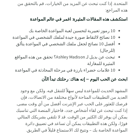
المتحدة. إذا كنت تبحث عن المزيد من الخيارات، قم بالتحقق من
هذه المراجع:
استكشف هذه المقالات المثيرة: اغمر في عالم المواعدة
10 رموز تعبيرية لتحسين لعبة المواعدة الخاصة بك
10 نصائح لالتقاط صورة جيدة لملفك الشخصي في المواعدة
أفضل 10 نصائح لجعل ملفك الشخصي في المواعدة يتألق
(للرجال)
تبحث عن بديل لـ Ashley Madison؟ تحقق من هذه المواقع
المثيرة للمغازلة
10 علامات خضراء بارزة في مرحلة المحادثة في المواعدة
ابحث عن الحب اليوم – إنه هناك: رحلتك تبدأ الآن
المشهد الحديث للمواعدة ليس سهلاً للتنقل فيه. ولكن مع وجود
العديد من التطبيقات المتاحة لأنواع مختلفة من الاتصالات، فإن
فرصك للعثور على الحب عبر الإنترنت أفضل من أي وقت مضى.
إذا كنت تبحث عن لقاء أشخاص جدد، فاختيار المنصة التي تناسبك
يمكن أن يوفر لك الكثير من الوقت. قد لا تلتقي بشريكك المثالي
فورًا، ولكن هذه التطبيقات يمكن أن تساعد في تضييق دائرة
المواعدة الخاصة بك – وتتيح لك الاستمتاع قليلاً في الطريق.