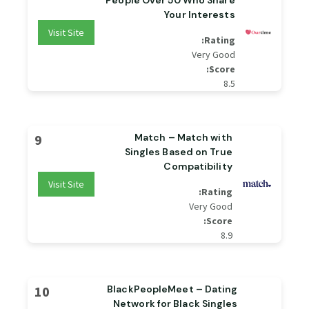
People Over 50 Who Share
Your Interests
Visit Site
Rating:
Very Good
Score:
8.5
9
Match – Match with
Singles Based on True
Compatibility
Visit Site
Rating:
Very Good
Score:
8.9
10
BlackPeopleMeet – Dating
Network for Black Singles