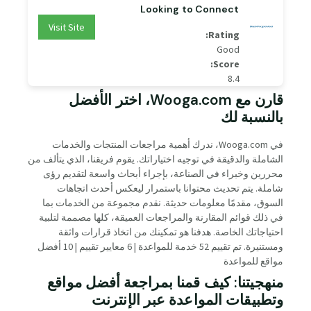
Looking to Connect
Visit Site
Rating:
Good
Score:
8.4
قارن مع Wooga.com، اختر الأفضل
بالنسبة لك
في Wooga.com، ندرك أهمية مراجعات المنتجات والخدمات
الشاملة والدقيقة في توجيه اختياراتك. يقوم فريقنا، الذي يتألف من
محررين وخبراء في الصناعة، بإجراء أبحاث واسعة لتقديم رؤى
شاملة. يتم تحديث محتوانا باستمرار ليعكس أحدث اتجاهات
السوق، مقدمًا معلومات حديثة. نقدم مجموعة من الخدمات بما
في ذلك قوائم المقارنة والمراجعات العميقة، كلها مصممة لتلبية
احتياجاتك الخاصة. هدفنا هو تمكينك من اتخاذ قرارات واثقة
ومستنيرة. تم تقييم 52 خدمة للمواعدة | 6 معايير تقييم | 10 أفضل
مواقع للمواعدة
منهجيتنا: كيف قمنا بمراجعة أفضل مواقع
وتطبيقات المواعدة عبر الإنترنت