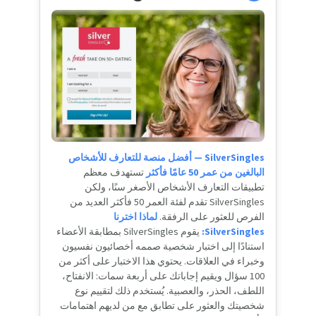
SilverSingles — أفضل منصة للتعارف للأشخاص
البالغين من عمر 50 عامًا فأكثر
تستهدف معظم
تطبيقات التعارف الأشخاص الأصغر سنًا، ولكن
SilverSingles تقدم لفئة العمر 50 فأكثر العديد من
الفرص للعثور على الرفقة.
لماذا اخترنا
SilverSingles:
يقوم SilverSingles بمطابقة الأعضاء
استنادًا إلى اختبار شخصية صممه أخصائيون نفسيون
وخبراء في العلاقات. يحتوي هذا الاختبار على أكثر من
100 سؤال ويقيم إجاباتك على أربعة سمات: الانفتاح،
اللطف، الحذر، والعصبية. يُستخدم ذلك لتقييم نوع
شخصيتك والعثور على تطابق مع من لديهم اهتمامات