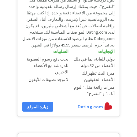
نص، دردشة فيديو، أو استفد من ميزات ممتعة مثل
“لنقترح”، حيث يمكنك إرسال رسالة تقديمية واحدة
إلى مجموعة من الأعضاء دفعة واحدة. إذا كنت مهتمًا
ببدء الرومانسية عبر الإنترنت، والتعارف أثناء السفر،
وإقامة اتصالات عن بُعد مع أشخاص مثيرين، قد يكون
لدى Dating.com المواصفات المناسبة لك. يستخدم
Dating.com نظام الرصيد للاستفادة من ميزات الاتصال
به. تبدأ حزم الرصيد بسعر 49.99 دولارًا في الشهر.
الإيجابيات
السلبيات
دولي للغاية، بما في ذلك
يجب دفع رسوم العضوية
الأعضاء من 32 دولة
للدردشة مع الأعضاء
الآخرين
ميزة البث تظهر لك
الأعضاء الحقيقيين
لا توجد تطبيقات للأيفون
ميزات رائعة مثل “اليوم
أنا…” و “لنقترح”
Dating.com
زيارة الموقع