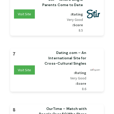
Parents Come to Date
Visit Site
Rating:
Very Good
Score:
8.5
7
Dating.com – An
International Site for
Cross-Cultural Singles
Visit Site
Rating:
Very Good
Score:
8.6
8
OurTime – Match with