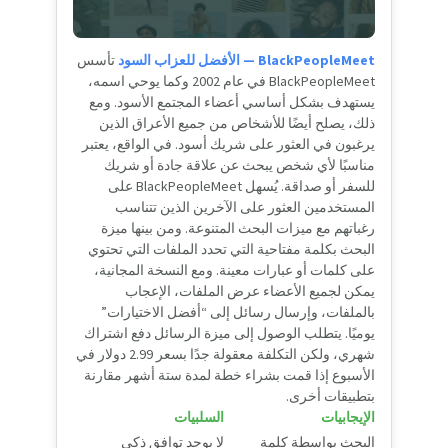
BlackPeopleMeet — الأفضل للعزاب السود
تأسس
BlackPeopleMeet في عام 2002 وكما يوحي اسمه،
يستهدف بشكل أساسي أعضاء المجتمع الأسود. ومع
ذلك، يصلح أيضًا للأشخاص من جميع الأعراق الذين
يرغبون في العثور على شريك أسود. في الواقع، يعتبر
مناسبًا لأي شخص يبحث عن علاقة جادة أو شريك
للسفر أو صداقة. يُسهل BlackPeopleMeet على
المستخدمين العثور على الآخرين الذين تتناسب
رغباتهم مع ميزات البحث المتنوعة. ومن بينها ميزة
البحث بكلمة مفتاحية التي تحدد الملفات التي تحتوي
على كلمات أو عبارات معينة. ومع النسخة المجانية،
يمكن لجميع الأعضاء عرض الملفات، الإعجاب
بالملفات، وإرسال رسائل إلى “أفضل الاختيارات”
يوميًا. يتطلب الوصول إلى ميزة الرسائل دفع اشتراك
شهري، ولكن التكلفة معقولة جدًا بسعر 2.99 دولار في
الأسبوع إذا قمت بشراء خطة لمدة ستة أشهر مقارنة
بتطبيقات أخرى.
الإيجابيات
السلبيات
البحث بواسطة كلمة
لا يوجد توافق ذكي