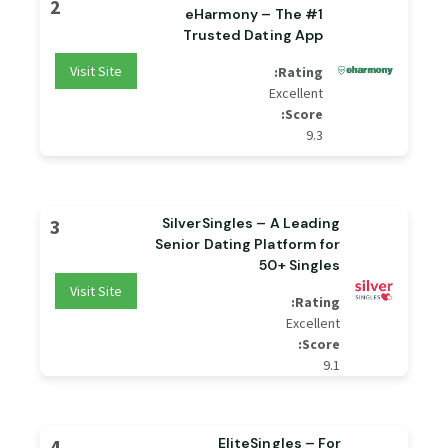
2
eHarmony – The #1
Trusted Dating App
Visit Site
Rating:
Excellent
Score:
9.3
3
SilverSingles – A Leading
Senior Dating Platform for
50+ Singles
Visit Site
Rating:
Excellent
Score:
9.1
4
EliteSingles – For