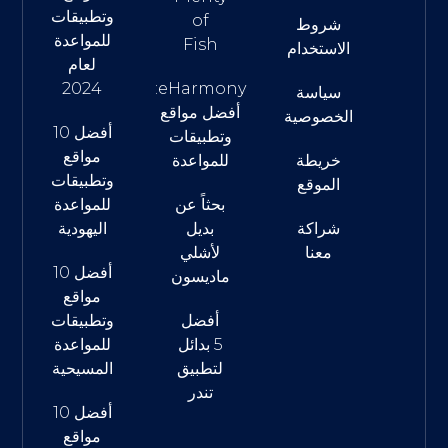
وتطبيقات
of
شروط
للمواعدة
Fish
الاستخدام
لعام
2024
eHarmony:
سياسة
أفضل مواقع
الخصوصية
أفضل 10
وتطبيقات
مواقع
خريطة
للمواعدة
وتطبيقات
الموقع
بحثاً عن
للمواعدة
شراكة
بديل
اليهودية
معنا
لأشلي
أفضل 10
ماديسون
مواقع
أفضل
وتطبيقات
5 بدائل
للمواعدة
لتطبيق
المسيحية
تندر
أفضل 10
مواقع