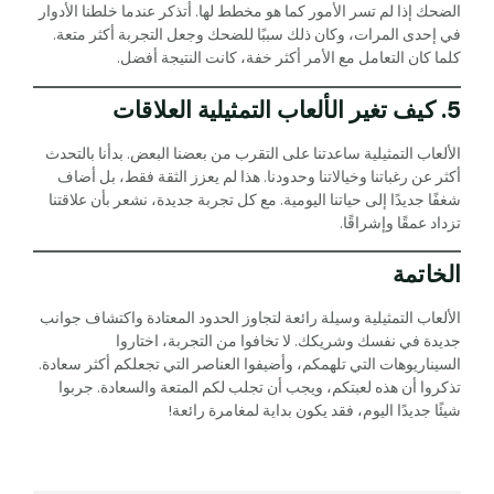
الضحك إذا لم تسر الأمور كما هو مخطط لها. أتذكر عندما خلطنا الأدوار
في إحدى المرات، وكان ذلك سببًا للضحك وجعل التجربة أكثر متعة.
كلما كان التعامل مع الأمر أكثر خفة، كانت النتيجة أفضل.
5. كيف تغير الألعاب التمثيلية العلاقات
الألعاب التمثيلية ساعدتنا على التقرب من بعضنا البعض. بدأنا بالتحدث
أكثر عن رغباتنا وخيالاتنا وحدودنا. هذا لم يعزز الثقة فقط، بل أضاف
شغفًا جديدًا إلى حياتنا اليومية. مع كل تجربة جديدة، نشعر بأن علاقتنا
تزداد عمقًا وإشراقًا.
الخاتمة
الألعاب التمثيلية وسيلة رائعة لتجاوز الحدود المعتادة واكتشاف جوانب
جديدة في نفسك وشريكك. لا تخافوا من التجربة، اختاروا
السيناريوهات التي تلهمكم، وأضيفوا العناصر التي تجعلكم أكثر سعادة.
تذكروا أن هذه لعبتكم، ويجب أن تجلب لكم المتعة والسعادة. جربوا
شيئًا جديدًا اليوم، فقد يكون بداية لمغامرة رائعة!