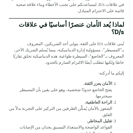
في علاقات D/s، لمساعدتكم على تجنب الأخطاء وبناء علاقة صحية
قائمة على الاحترام المتبادل.
لماذا يُعد الأمان عنصرًا أساسيًا في علاقات
D/s؟
تُبنى علاقات D/s على الثقة. يتولى أحد الشريكين، المعروف
بـ”المسيطر”، مسؤولية إدارة الديناميكية، بينما يُسلم الشريك الآخر،
المعروف بـ”الخاضع”، السيطرة طواعية. هذه الديناميكية تخلق تقاربًا
خاصًا ولكنها تتطلب أيضًا الالتزام الصارم بالحدود.
إليكم ما أدركته:
الأمان يعزز الثقة.
يفتح الخاضع حدودًا شخصية، وهو على يقين بأن المسيطر
سيحترمها.
الراحة العاطفية.
الشعور بالأمان يُمكِّن الطرفين من التركيز على التجربة بدلاً من
القلق.
تقليل المخاطر.
القواعد الواضحة والاستعداد المسبق يحدان من الإصابات