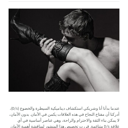
عندما بدأنا أنا وشريكي استكشاف ديناميكية السيطرة والخضوع (D/s)،
أدركنا أن مفتاح النجاح في هذه العلاقات يكمن في الأمان. بدون الأمان،
لا يمكن بناء الثقة والاحترام والراحة، وهي عناصر أساسية في أي
علاقة D/s متناغمة. قررت تخصيص هذا المنشور لمناقشة أهمية الأمان