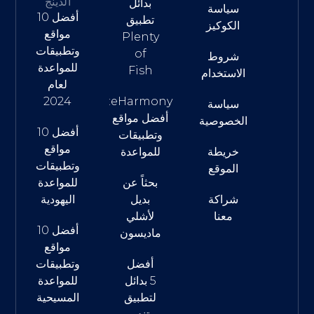
الدينج
بدائل
سياسة
أفضل 10
تطبيق
الكوكيز
مواقع
Plenty
وتطبيقات
of
شروط
للمواعدة
Fish
الاستخدام
لعام
2024
eHarmony:
سياسة
أفضل مواقع
الخصوصية
أفضل 10
وتطبيقات
مواقع
خريطة
للمواعدة
وتطبيقات
الموقع
بحثاً عن
للمواعدة
شراكة
بديل
اليهودية
معنا
لأشلي
أفضل 10
ماديسون
مواقع
أفضل
وتطبيقات
5 بدائل
للمواعدة
لتطبيق
المسيحية