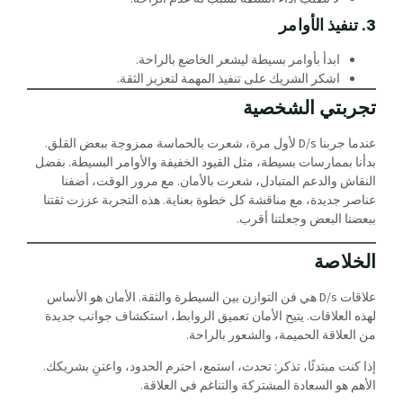
3. تنفيذ الأوامر
ابدأ بأوامر بسيطة ليشعر الخاضع بالراحة.
اشكر الشريك على تنفيذ المهمة لتعزيز الثقة.
تجربتي الشخصية
عندما جربنا D/s لأول مرة، شعرت بالحماسة ممزوجة ببعض القلق.
بدأنا بممارسات بسيطة، مثل القيود الخفيفة والأوامر البسيطة. بفضل
النقاش والدعم المتبادل، شعرت بالأمان. مع مرور الوقت، أضفنا
عناصر جديدة، مع مناقشة كل خطوة بعناية. هذه التجربة عززت ثقتنا
ببعضنا البعض وجعلتنا أقرب.
الخلاصة
علاقات D/s هي فن التوازن بين السيطرة والثقة. الأمان هو الأساس
لهذه العلاقات. يتيح الأمان تعميق الروابط، استكشاف جوانب جديدة
من العلاقة الحميمة، والشعور بالراحة.
إذا كنت مبتدئًا، تذكر: تحدث، استمع، احترم الحدود، واعتنِ بشريكك.
الأهم هو السعادة المشتركة والتناغم في العلاقة.