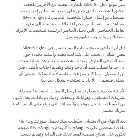
يميز موقع SilverSingles للتعارف نفسه عن الآخرين بفحصه
الدقيق للشخصية، الذي يتعين على جميع المسجلين إجراؤه بعد
التسجيل. تم إنشاء اختبار الشخصية الدينامي لـ SilverSingles
بمساعدة من النفسانيين وخبراء العلاقات، ويستند إلى نظرية
العامل الخماسي، التي تحلل العناصر الرئيسية لشخصيات الأفراد
وتفضيلاتهم وأسلوب حياتهم بتفصيل.
قبل أن تبدأ في تصفح ملفات المستخدمين في SilverSingles،
يتعين عليك أن تجيب على 115 لعبة ذهنية وأسئلة محددة حول
تفضيلاتك في التعارف وصفات شخصيتك. يعتبر هذا عملية معقدة
إلى حد ما تتطلب منك أن تأخذ وقتك وتقديم إجابات بأقصى قدر
من التفصيل. مهما كانت مزعجة، خاصة لأنه لا يمكنك تخطي أي
أسئلة، فلنعلم أن الإجابات تستخدم بشكل جيد جدًا.
الأسئلة محددة وتشمل تفاصيل مثل الصفات الجسدية المفضلة
لشريكك المستقبل، وهواياتك وشغفك، ودينك، وعاداتك. بعد الانتهاء
من الأسئلة، ستدخل موقعك والمسافة التي ترغب في السفر للقاء
شريك محتمل.
بعد الانتهاء من الاستبيان، سيُطلب منك تحميل صورتك وبدء بناء
ملفك الشخصي على SilverSingles. يقدم SilverSingles صفحة
تحتوي على نصائح مفصلة لمساعدتك في البداية وتقديم نفسك