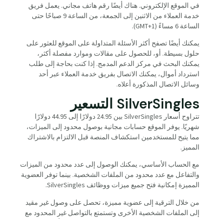
في الموقع الإلكتروني. هناك أيضًا رقم هاتف مجاني. يعمل فريق
خدمة العملاء من الاثنين إلى الجمعة، من الساعة 9 صباحًا حتى
الساعة 6 مساءً (GMT+1).
يمكنك أيضًا تصفح أكثر الأسئلة المتداولة على الموقع للعثور على
حلول بسيطة. أو، للحصول على مقالات وموارد مفصلة أكثر،
يمكنك البحث في مركز الدعم المدمج. إذا كنت بحاجة إلى طلب
استرداد أموال، يمكنك الاتصال بفريق خدمة العملاء عبر أحد
وسائل الاتصال المذكورة أعلاه.
SilverSingles التسعير
تتراوح أسعار SilverSingles بين 24.95 دولارًا إلى 44.95 دولارًا
شهريًا. يوفر الموقع حسابات مجانية بوصول محدود إلى الميزات،
مما يتيح للمستخدمين استكشاف المنصة قبل الالتزام بالاشتراك
المميز.
مع الحساب الأساسي، يمكنك الوصول إلى عدد محدود من الميزات
والتفاعل مع عدد محدود من الملفات الشخصية. بينما توفر العضوية
المميزة إمكانية فتح جميع ميزات ووظائف SilverSingles.
من خلال الترقية إلى عضوية مميزة، تحصل على وصول غير مقيد
إلى الملفات الشخصية الأخرى وتستمتع بالتواصل غير المحدود مع