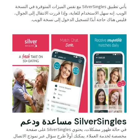
يأتي تطبيق SilverSingles مع نفس الميزات المتوفرة في النسخة
الويب. إنه سهل الاستخدام للغاية، وإذا قررت الانتقال إلى الجوال،
فليس هناك حاجة أبدًا لتسجيل الدخول إلى نسخة الويب.
SilverSingles مساعدة ودعم
في حالة ظهور مشكلات، يحتوي SilverSingles على صفحة
مخصصة لخدمة العملاء. يمكنك أولاً طرح سؤال عبر نموذج الاتصال