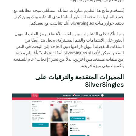
يُستخدم نتائج هذا لتقديم مباريات مماثلة. ستتلقى نتيجة مطابقة مع
جميع المباريات المحتملة تظهر أساسًا مدى التشابه بينك وبين كيف
يعتقد خوارزميات SilverSingles أنك تتناسب مع بعضكما.
يتم التأكيد على التشابهات بين ملفات الأعضاء برمز القلب لتسهيل
العثور على الاهتمامات والقيم المشتركة. يجعل هذا أيضًا من
الملفات المفصلة أسهل قراءتها دون الحاجة إلى البحث في النص
الصغير. يمكن لأعضاء SilverSingles أيضًا “إعجاب” بأقسام معينة
من ملفات مستخدمين آخرين، بدلاً من نشر “إعجاب” عام للصفحة
بأكملها، وهي ميزة فريدة.
المميزات المتقدمة والترقيات على
SilverSingles