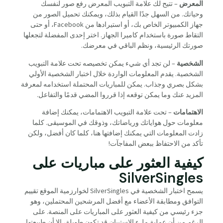
المعرض
– تتيح لك علامة التبويب المعرض رفع صور لنفسك
وحياتك. من السهل جدًا القيام بذلك، ويمكنك تحميل الصور من
جهاز الكمبيوتر الخاص بك، أو استيرادها من Facebook، أو حتى
التقاط صورة باستخدام كاميرا الجهاز. اختر إحدى المفضلة لتجعلها
صورتك الرئيسية، ونظم الباقي في معرضك.
الشخصية
– لن تجد أي شيء يمكن تخصيصه تحت علامة التبويب
الشخصية. يقدم المعلومات الواردة خلال اختبار الشخصية الأولي
بشكل بصري وجذاب. يمكن للمباريات المحتملة استخدامه لمعرفة
المزيد عنك وما يمكن توقعه إذا قرروا المضي قدمًا والتفاعل.
الاهتمامات
– تحت علامة التبويب الاهتمامات، يمكنك إضافة
معلومات حول هواياتك ورياضاتك، وذوقك في الموسيقى. كلما
زادت المعلومات التي يمكنك إضافتها هنا، كلما كان أفضل، ولكن
تأكد من الاحتفاظ ببعض المفاجآت!
كيفية العثور على مباريات على
SilverSingles
يسمح اختبار الشخصية في SilverSingles لخوارزمية الموقع تقييم
التوافق ومطابقة الأعضاء مع أفضل المرشحين المحتملين، وهو
جزء رئيسي من كيفية العثور على المباريات على المنصة. على
الرغم من أن عملية ملء الاستبيان قد تكون طويلة، إلا أن طبيعتها