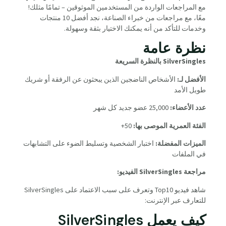
مع المراجعات الواردة من المستخدمين الموثوقين – تمامًا مثلك!
معًا، مع مراجعات من خبراء الصناعة، نجد أفضل 10 منتجات
وخدمات للتأكد من أنه يمكنك الاختيار بثقة وسهولة.
نظرة عامة
SilverSingles بالنظرة السريعة
الأفضل لـ:
الأشخاص الناضجين الذين يبحثون عن الرفقة أو شريك
طويل الأمد
عدد الأعضاء:
25,000 عضو جديد كل شهر
الفئة العمرية الموصى بها:
50+
الميزات المفضلة:
اختبار الشخصية وتسليط الضوء على التشابهات
في الملفات
مراجعة SilverSingles الفيديو:
شاهد فيديو Top10 وتعرف على سبب الاعتماد على SilverSingles
للتعارف عبر الإنترنت:
كيف يعمل SilverSingles