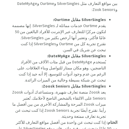
بين مواقع التعارف مثل SilverSingles وOurtime وDateMyAge
وZook Seniors:
SilverSingles مقابل Ourtime:
يقدم Ourtime خدمات مماثلة لـ SilverSingles. إنها مصممة
لتكون مركزًا للتعارف عبر الإنترنت للأفراد البالغين من 50
عامًا فأكثر، وتعتبر أنها أرخص بكثير من SilverSingles.
نقترح تجربة كل من Ourtime وSilverSingles إذا كنت
تبحث عن شريك في السن.
SilverSingles مقابل DateMyAge:
يُستخدم DateMyAge من قبل مئات الآلاف من الأفراد
الناضجين، وهو مكان ممتاز للتواصل وبناء العلاقات. على
الرغم من عدم وجود أدوات للتوسيع، إلا أنه جيد إذا كنت
تبحث عن شبكة بسيطة وخالية من الميزات الزائدة.
SilverSingles مقابل Zoosk Seniors:
يعد Zoosk منصة تعارف شهيرة، وستساعدك أدوات Zoosk
Seniors على الالتقاء بالشخص الناضج لأحلامك. تُعتبر
ميزات Zoosk المرحة والمشاركة الأخرى من بين أفضل ما
رأينا. نقترح أيضًا تجربة Zoosk Seniors إذا كنت تبحث عن
تجربة تعارف ممتعة وحديثة.
الختام:
إذا كنت تبحث عن واحدة من أفضل مواقع التعارف للأكثر
من 50 عامًا وتبحث عن رفيق دائم، فإن موقع SilverSingles على