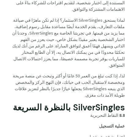
المستندة إلى اختبار شخصية، لتقديم اقتراحات للشركاء بناءً على
الاهتمامات المشتركة والتوافق.
لماذا يستحق SilverSingles الاستثمار؟ إذا لم تكن ماهرًا في صياغة
ملفات التعارف، يقدم الخدمة أيضًا مساعدة مقابل رسوم إضافية،
مما يزيد من قيمتها. في تجربتنا الخاصة مع SilverSingles، وجدنا أن
اختبار الشخصية يعتبر مفيدًا بشكل خاص، حيث يعزز من الفهم
الذاتي ويسهل فهمًا أعمق لتوافق المباراة. على الرغم من أنك لديك
تحكمًا محدودًا في من يمكنك الاتصال به، إلا أن الطابع المختار
للمباريات يوفر تجربة مصممة خصيصًا، مما يعزز احتمالات الاتصال
المتوافق.
لذا، إذا كنت تبلغ من العمر 50 عامًا أو أكثر وتبحث عن منصة مريحة
ومخصصة لاستقبال الحب في حياتك، فإن النهج الركز والمخصص
الذي يتبعه SilverSingles يجعلها خيارًا جديرًا بالنظر لتعزيز علاقات
طويلة الأمد ذات مغزى.
SilverSingles بالنظرة السريعة
8.8
النقاط التحريرية
عملية التسجيل
اختبار شخصية مفصل