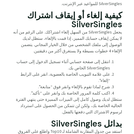
SilverSingles للمواعيد عبر الإنترنت.
كيفية إلغاء أو إيقاف اشتراك
SilverSingles
يجعل SilverSingles من السهل إلغاء اشتراكك. على الرغم من أنه
لا يمكن إيقاف حسابك المميز، إذا قمت بالإلغاء، ستظل لديك
الوصول إلى ملفك الشخصي من خلال الخيار المجاني. يتضمن
الإلغاء 4 خطوات بسيطة ولا يستغرق أكثر من دقيقتين.
انتقل إلى صفحة حسابي أثناء تسجيل الدخول إلى حساب
SilverSingles الخاص بك.
على علامة التبويب الخاصة بالعضوية، انقر على الرابط
“إلغاء”.
شرح لماذا تقوم بالإلغاء وانقر فوق “متابعة”.
اكتب كلمة المرور الخاصة بك وانقر على “تأكيد”.
ستظل لديك وصول كامل إلى الميزات المميزة حتى ينتهي الفترة
الحالية الخاصة بك، ولكن لن تتمكن من الحصول على استرداد
لرسوم الاشتراك التي دفعتها بالفعل.
بدائل SilverSingles
استفد من جدول المقارنة الشاملة لـ Top10 واطلع على الفروق