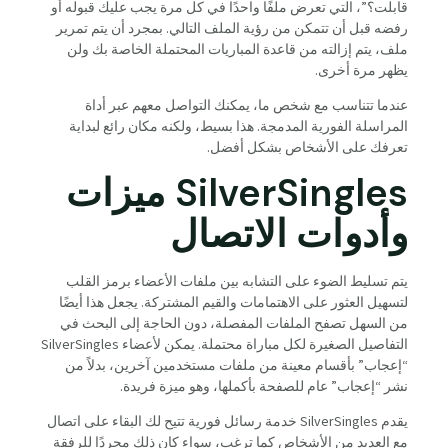
قابلت؟”، التي تعرض ملفًا واحدًا في كل مرة يجب عليك قبوله أو
رفضه قبل أن تتمكن من رؤية الملف التالي. بمجرد أن يتم تمرير
ملف، يتم إزالته من قاعدة المباريات المحتملة الخاصة بك ولن
يظهر مرة أخرى.
عندما تتناسب مع شخص ما، يمكنك التواصل معهم عبر أداة
المراسلة الفورية المدمجة. هذا بسيط، ولكنه مكان رائع لبداية
تعرفك على الأشخاص بشكل أفضل.
SilverSingles ميزات
وأدوات الاتصال
يتم تسليط الضوء على التشابه بين ملفات الأعضاء برمز القلب
لتسهيل العثور على الاهتمامات والقيم المشتركة. يجعل هذا أيضًا
من السهل تصفح الملفات المفصلة، دون الحاجة إلى البحث في
التفاصيل الصغيرة لكل مباراة محتملة. يمكن لأعضاء SilverSingles
“إعجاب” بأقسام معينة من ملفات مستخدمين آخرين، بدلاً من
نشر “إعجاب” عام للصفحة بأكملها، وهو ميزة فريدة.
يقدم SilverSingles خدمة رسائل فورية تتيح لك البقاء على اتصال
مع العديد من الأشخاص كما ترغب، سواء كان ذلك مجردًا للرفقة