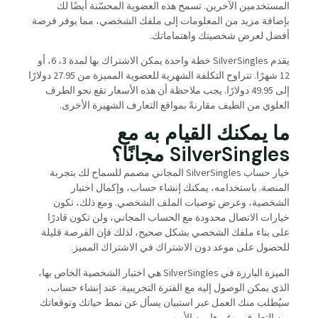
المستخدمين الآخرين. تسمح هذه العضوية المحسّنة أيضًا لك
بإضافة مزيد من المعلومات إلى ملفك الشخصي، مما يوفر فرصة
أفضل لعرض شخصيتك واهتماماتك.
يقدم SilverSingles خطة واحدة يمكن الاشتراك بها لمدة 3، 6، أو
12 شهرًا. تتراوح التكلفة الشهرية للعضوية المميزة من 27.95 دولارًا
إلى 49.95 دولارًا. يجب ملاحظة أن هذه الأسعار تقع نحو الطرف
العلوي من الطيف مقارنةً بمواقع التعارف الشهيرة الأخرى.
ما يمكنك القيام به مع
SilverSingles مجانًا؟
خيار حساب SilverSingles المجاني مصمم للسماح لك بتجربة
المنصة. باستخدامه، يمكنك إنشاء حساب، وإكمال اختبار
الشخصية، وعرض توصيات الملف الشخصي. ومع ذلك، تكون
خيارات الاتصال محدودة مع الحساب المجاني، ولن تكون قادرًا
على بناء ملفك الشخصي بشكل صحيح، لذلك فإن الفرصة قليلة
للحصول على موعد دون الاشتراك في الاشتراك المميز.
الميزة البارزة في SilverSingles هي اختبار الشخصية الخاص بها،
الذي يمكن الوصول إليه مع الفترة التجريبية. عند إنشاء حساب،
سيُطلب منك العمل عبر استبيان يسأل عن نمط حياتك وتوقعاتك
من التعارف، وغيرها من الأمور.