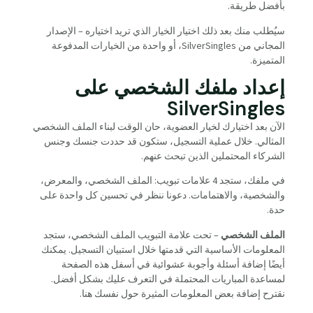
بأفضل طريقة.
سيُطلب منك بعد ذلك اختيار الخيار الذي تريد اختياره – الإصدار
المجاني من SilverSingles، أو واحدة من الخيارات المدفوعة
المتميزة.
إعداد ملفك الشخصي على
SilverSingles
الآن بعد اختيارك لخيار العضوية، حان الوقت لبناء الملف الشخصي
المثالي. خلال عملية التسجيل، ستكون قد حددت جنسك وجنس
الشركاء المحتملين الذين تبحث عنهم.
في ملفك، ستجد 4 علامات تبويب: الملف الشخصي، والمعرض،
والشخصية، والاهتمامات. دعونا ننظر في تحسين كل واحدة على
حدة.
الملف الشخصي
– تحت علامة التبويب الملف الشخصي، ستجد
المعلومات الأساسية التي قدمتها خلال استبيان التسجيل. يمكنك
أيضًا إضافة أسئلة وأجوبة عشوائية في أسفل هذه الصفحة
لمساعدة المباريات المحتملة في التعرف عليك بشكل أفضل.
نقترح إضافة بعض المعلومات المثيرة حول نفسك هنا.