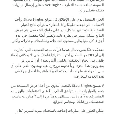
العميقة تساعد منصة التعارف SilverSingles على إرسال مباريات
دقيقة بشكل رائع.
الجزء المفضل لدي على الإطلاق في موقع SilverSingles، وأحد
الأسباب التي تجعله تطبيقًا رائدًا للتعارف، هو أن نتائج اختبار
الشخصية هذه تظهر بشكل بارز على ملفك الشخصي. يتم عرض
النتائج بشكل مميز في نظرة عامة وتُظهر أيضًا بتفصيل في عدة
أجزاء، كل منها يظهر مستوى انفتاحك، وتسامحك، وحذرك، وأكثر.
ضحكت حقًا بصوت عال عندما قرأت نتيجة العصبية، التي أشارت
إلى أن 89٪ من السكان أكثر استقرارًا عاطفيًا مني. لا يمكنني إخفاء
قلقي في الحياة الحقيقية، ولكنني أأمل بصدق أن الناس إما
يتجاوزون هذا الجزء أو يأخذونه بروح رياضية ويحبون ملفي على أي
حال. بصراحة، ما زلت أحب هذه الميزة وأعتبرها أفضل جزء في
هذه الخدمة للتعارف.
لا يسمح SilverSingles بالبحث اليدوي من أجل عرض المستخدمين
فقط بالمباريات ذات التوافق العالي بناءً على الاهتمامات والهوايات
المشتركة. بدلاً من ذلك، ستتلقى يومياً من 3 إلى 7 مباريات تناسب
شخصيتك، ورغباتك، ومعايير الموقع.
يمكن العثور على مباريات إضافية باستخدام ميزة التمرير “هل