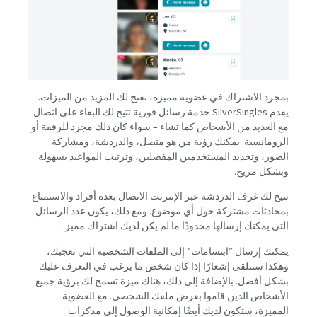
بمجرد الاشتراك في عضوية مميزة، تفتح لك المزيد من الميزات.
يقدم SilverSingles خدمة رسائل فورية تتيح لك البقاء على اتصال
مع العديد من الأشخاص كما تشاء – سواء كان ذلك مجرد للرفقة أو
الرومانسية. يمكنك رؤية من هو متصل، والدردشة، ومشاركة
الصور، وتحديد المستخدمين المفضلين، وترتيب المواعيد بسهولة
وبشكل مريح.
تتيح لك غرف الدردشة عبر الإنترنت الاتصال بعدة أفراد والاستمتاع
بمحادثات مشتركة حول أي موضوع. ومع ذلك، يكون عدد الرسائل
التي يمكنك إرسالها محدودًا ما لم يكن لديك اشتراك مميز.
يمكنك إرسال “ابتسامات” إلى الملفات الشخصية التي تعجبك،
وهكذا ستتلقى إشعارًا إذا كان شخص ما يرغب في التعرف عليك
بشكل أفضل. بالإضافة إلى ذلك، هناك ميزة تسمح لك برؤية جميع
الأشخاص الذين قاموا بعرض ملفك الشخصي. مع العضوية
المميزة، ستكون لديك أيضًا إمكانية الوصول إلى مذكرات