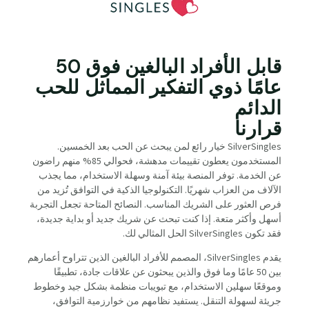
قابل الأفراد البالغين فوق 50
عامًا ذوي التفكير المماثل للحب
الدائم
قرارنا
SilverSingles خيار رائع لمن يبحث عن الحب بعد الخمسين.
المستخدمون يعطون تقييمات مدهشة، فحوالي 85% منهم راضون
عن الخدمة. توفر المنصة بيئة آمنة وسهلة الاستخدام، مما يجذب
الآلاف من العزاب شهريًا. التكنولوجيا الذكية في التوافق تُزيد من
فرص العثور على الشريك المناسب. النصائح المتاحة تجعل التجربة
أسهل وأكثر متعة. إذا كنت تبحث عن شريك جديد أو بداية جديدة،
فقد تكون SilverSingles الحل المثالي لك.
يقدم SilverSingles، المصمم للأفراد البالغين الذين تتراوح أعمارهم
بين 50 عامًا وما فوق والذين يبحثون عن علاقات جادة، تطبيقًا
وموقعًا سهلين الاستخدام، مع تبويبات منظمة بشكل جيد وخطوط
جريئة لسهولة التنقل. يستفيد نظامهم من خوارزمية التوافق،