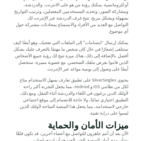
أو للرومانسية. يمكنك رؤية من هو على الانترنت، والدردشة،
ومشاركة الصور، وتحديد المستخدمين المفضلين، وترتيب التواريخ
بسهولة وبشكل مريح. تتيح غرف الدردشة عبر الإنترنت لك
التواصل مع العديد من الأفراد والاستمتاع بمحادثات مشتركة حول
أي موضوع.
يمكنك إرسال “ابتسامات” إلى الملفات التي تعجبك، وهو أيضًا كيف
ستتلقى إشعارًا في حال كان شخص ما مهتمًا بالتعرف عليك بشكل
أفضل. بالإضافة إلى ذلك، هناك ميزة تتيح لك رؤية جميع الأشخاص
الذين قاموا بعرض ملفك الشخصي. مع عضوية مميزة، ستحصل
أيضًا على وصول إلى يومية مواعد عبر الإنترنت.
يحتوي SilverSingles على تطبيق تعارف يسهل الاستخدام متاح
لكل من نظامي iOS و Android، مما يجعل التجربة أكثر راحة
لأولئك الذين يرغبون في اللقاء والدردشة أثناء التنقل. ومع ذلك،
التطبيق اختياري تمامًا، ولا حاجة للانضمام إلى موقع اجتماعي
خارجي لاستخدامه، مما يجعل هذا المنصة المتاحة لأولئك الذين
ليسوا على دراية تقنية.
ميزات الأمان والحماية
الآن بعد أن أنتم جاهزون للتواصل مع أعضاء آخرين، قد تكون قلقًا
بشأن مدى أمان المنصة. الخبر الجيد هو أن استعراضات