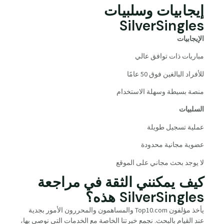
إيجابيات وسلبيات
SilverSingles
الإيجابيات
مباريات ذات توافق عالي
للأفراد البالغين فوق 50 عامًا
منصة بسيطة وسهلة الاستخدام
السلبيات
عملية تسجيل طويلة
عضوية مجانية محدودة
لا يوجد بحث مجاني على الموقع
كيف يمكنني الثقة في مراجعة
SilverSingles هذه؟
يأخذ مؤلفون Top10.com والمساهمون والمحررون الأمور بجدية
عند القيام بالبحث. نجمع خبرتنا الخاصة مع الخدمات التي نوصي بها،