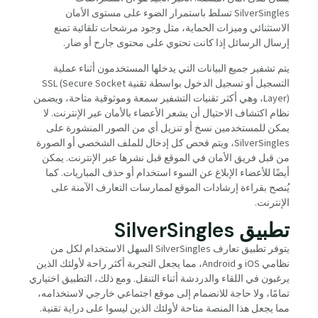
SilverSingles تسلط باستمرار الضوء على مستوى الأمان
الاستثنائي وميزات الحماية، مثل وجود مرشحات تلقائية تمنع
إرسال الرسائل إذا كانت تحتوي على محتوى جارح أو ضار.
يتم تشفير جميع البيانات التي يدخلها المستخدمون أثناء عملية
التسجيل أو تسجيل الدخول بواسطة تقنية SSL (Secure Socket
Layer)، وهي أكثر تقنيات التشفير سمعة وموثوقية متاحة، ويضمن
نظام اكتشاف الاحتيال أن يشعر الأعضاء بالأمان عبر الإنترنت. لا
يمكن للمستخدمين نسخ أو تنزيل أي من الصور المنشورة على
SilverSingles، ويتم فحص كل إدخال للملف الشخصي أو الصورة
من قبل فريق الأمان في الموقع قبل نشرها عبر الإنترنت. يمكن
أيضًا للأعضاء الإبلاغ عن السوء استخدام أو حذف المباريات. كما
يُنصح بقراءة إرشادات الموقع لممارسات التعارف الآمنة على
الإنترنت.
تطبيق SilverSingles
يتوفر تطبيق تعارف SilverSingles السهل الاستخدام لكل من
نظامي iOS و Android، مما يجعل التجربة أكثر راحة لأولئك الذين
يرغبون في اللقاء والدردشة أثناء التنقل. ومع ذلك، التطبيق اختياري
تمامًا، ولا حاجة للانضمام إلى موقع اجتماعي خارجي لاستخدامه،
مما يجعل هذا المنصة متاحة لأولئك الذين ليسوا على دراية تقنية.