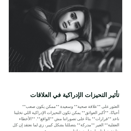
تأثير التحيزات الإدراكية في العلاقات
العثور على **علاقة صحية** وسعيدة **ممكن يكون صعب**
أحيانًا، **أكبر العوائق** يمكن تكون التحيزات الإدراكية اللي تخلينا
ناخد **قرارات** بناءً على تصوراتنا مش **الواقع**. **الأخطاء
العقلية** الغير **مدركة** بتضللنا بشكل كبير، زي لما نعتقد إن كل