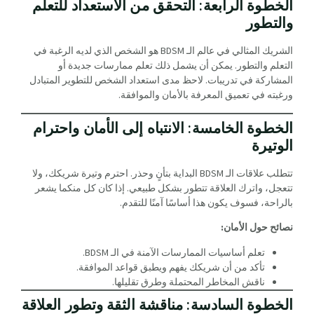
الخطوة الرابعة: التحقق من الاستعداد للتعلم
والتطور
الشريك المثالي في عالم الـ BDSM هو الشخص الذي لديه الرغبة في
التعلم والتطور. يمكن أن يشمل ذلك تعلم ممارسات جديدة أو
المشاركة في تدريبات. لاحظ مدى استعداد الشخص للتطوير المتبادل
ورغبته في تعميق المعرفة بالأمان والموافقة.
الخطوة الخامسة: الانتباه إلى الأمان واحترام
الوتيرة
تتطلب علاقات الـ BDSM البداية بتأنٍ وحذر. احترم وتيرة شريكك، ولا
تتعجل، واترك العلاقة تتطور بشكل طبيعي. إذا كان كل منكما يشعر
بالراحة، فسوف يكون هذا أساسًا آمنًا للتقدم.
نصائح حول الأمان:
تعلم أساسيات الممارسات الآمنة في الـ BDSM.
تأكد من أن شريكك يفهم ويطبق قواعد الموافقة.
ناقش المخاطر المحتملة وطرق تقليلها.
الخطوة السادسة: مناقشة الثقة وتطور العلاقة