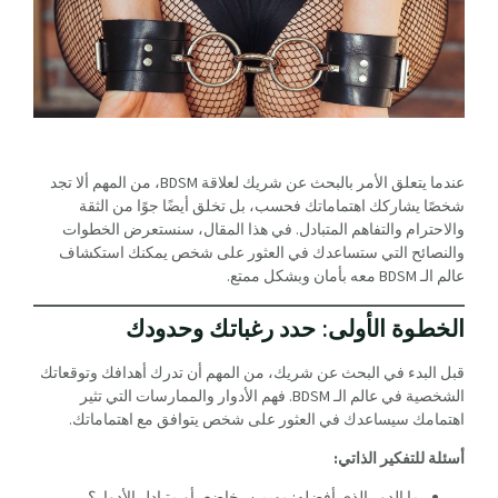
عندما يتعلق الأمر بالبحث عن شريك لعلاقة BDSM، من المهم ألا تجد
شخصًا يشاركك اهتماماتك فحسب، بل تخلق أيضًا جوًا من الثقة
والاحترام والتفاهم المتبادل. في هذا المقال، سنستعرض الخطوات
والنصائح التي ستساعدك في العثور على شخص يمكنك استكشاف
عالم الـ BDSM معه بأمان وبشكل ممتع.
الخطوة الأولى: حدد رغباتك وحدودك
قبل البدء في البحث عن شريك، من المهم أن تدرك أهدافك وتوقعاتك
الشخصية في عالم الـ BDSM. فهم الأدوار والممارسات التي تثير
اهتمامك سيساعدك في العثور على شخص يتوافق مع اهتماماتك.
أسئلة للتفكير الذاتي:
ما الدور الذي أفضله: مهيمن، خاضع، أو متبادل الأدوار؟