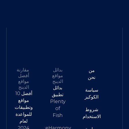
بدائل
مقارنة
من
مواقع
أفضل
نحن
الدينج
مواقع
الدينج
بدائل
سياسة
أفضل 10
تطبيق
الكوكيز
مواقع
Plenty
وتطبيقات
of
شروط
للمواعدة
Fish
الاستخدام
لعام
2024
eHarmony: