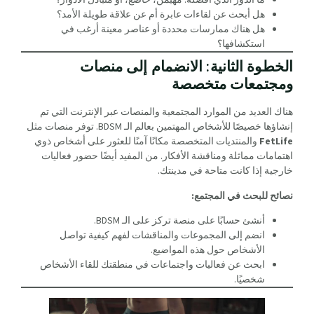
هل أبحث عن لقاءات عابرة أم عن علاقة طويلة الأمد؟
هل هناك ممارسات محددة أو عناصر معينة أرغب في
استكشافها؟
الخطوة الثانية: الانضمام إلى منصات
ومجتمعات متخصصة
هناك العديد من الموارد المجتمعية والمنصات عبر الإنترنت التي تم
إنشاؤها خصيصًا للأشخاص المهتمين بعالم الـ BDSM. توفر منصات مثل
FetLife
والمنتديات المتخصصة مكانًا آمنًا للعثور على أشخاص ذوي
اهتمامات مماثلة ومناقشة الأفكار. من المفيد أيضًا حضور فعاليات
خارجية إذا كانت متاحة في مدينتك.
نصائح للبحث في المجتمع:
أنشئ حسابًا على منصة تركز على الـ BDSM.
انضم إلى المجموعات والمناقشات لفهم كيفية تواصل
الأشخاص حول هذه المواضيع.
ابحث عن فعاليات واجتماعات في منطقتك للقاء الأشخاص
شخصيًا.