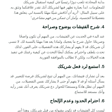
بداية المحادثة تلعب دورًا رئيسيًا في كيفية استقبال شريكك
للمعلومات. ابدأ بعبارة تظهر فيها لشريكك أنك تقدر علاقتكما وتثق به.
على سبيل المثال:
“أريد أن أناقش شيئًا مهمًا بالنسبة لي. يتعلق هذا
بتفضيلاتنا الجنسية، وآمل أن تتمكن من فهم مشاعري.”
4. شرح الفتيشات بوضوح وصراحة
عند البدء في الحديث عن الفتيشات، من المهم أن تكون واضحًا
وصريحًا. حاول شرح ما يعجبك ولماذا يعد هذا مهمًا بالنسبة لك. لا تنسى
أن شريكك قد لا يفهم أو يشاركك هذه التفضيلات على الفور، لذلك
تحدث بلطف واحترام. يمكنك أيضًا التحدث عن كيفية رغبتك في تنفيذ
هذه الخيالات، ولكن لا تطالب بالموافقة الفورية.
5. استمع لرد فعل شريكك
بعد أن تشارك فتيشاتك، من المهم أن تتيح لشريكك فرصة للتعبير. قد
يسأل أسئلة أو قد لا يفهم أو حتى لا يشاركك نفس التفضيلات. من
المهم أن تظل هادئًا ومستعدًا للحوار. دع شريكك يعرف أنك تقدر رأيه
وأنك مستعد للاستماع.
6. احترام الحدود وعدم الإلحاح
ليست كل الفتيشات قد تكون مقبولة من قبل شريكك، وهذا أمر