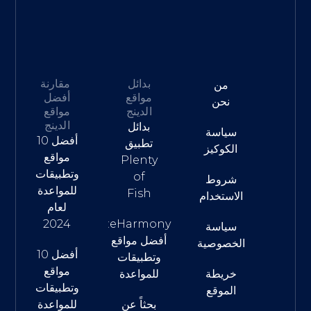
بدائل
مقارنة
من
مواقع
أفضل
نحن
الدينج
مواقع
الدينج
بدائل
سياسة
أفضل 10
تطبيق
الكوكيز
مواقع
Plenty
وتطبيقات
of
شروط
للمواعدة
Fish
الاستخدام
لعام
2024
eHarmony:
سياسة
أفضل مواقع
الخصوصية
أفضل 10
وتطبيقات
مواقع
خريطة
للمواعدة
وتطبيقات
الموقع
بحثاً عن
للمواعدة