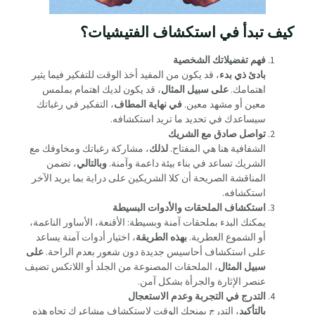
كيف تبدأ في استكشاف الفتيشيات؟
فهم تفضيلاتك الشخصية
بادئ ذي بدء
، قد يكون من المفيد أخذ الوقت للتفكير فيما يثير
اهتمامك.
على سبيل المثال
، قد يكون لديك اهتمام بملمس
معين أو مشهد معين.
في نهاية المطاف
، التفكير في رغباتك
سيساعدك في تحديد ما تريد استكشافه.
تواصل صادق مع الشريك
الشفافية هنا هي المفتاح.
لذلك
، مشاركة رغباتك ومخاوفك مع
الشريك تساعد في بناء بيئة داعمة وآمنة.
وبالتالي
، تضمن
المناقشة الصريحة أن كلا الشريكين على دراية بما يريد الآخر
استكشافه.
استكشاف الملحقات والأدوات البسيطة
يمكنك البدء بملحقات آمنة وبسيطة: الأقنعة، الأساور الناعمة،
أو الشموع العطرية.
بهذه الطريقة
، اختيار أدوات آمنة يساعد
على استكشاف أحاسيس جديدة دون شعور بعدم الراحة.
على
سبيل المثال
، الملحقات المصنوعة من الجلد أو اللاتكس تضيف
عنصر الإثارة والجرأة بشكل آمن.
التدرج في التجربة وعدم الاستعجال
بالتأكيد
، التدرج يمنحك الوقت لاستكشاف مشاعرك تجاه هذه