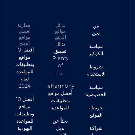
بدائل
مقارنة
من
مواقع
أفضل
نحن
الدينج
مواقع
الدينج
بدائل
سياسة
أفضل 10
تطبيق
الكوكيز
مواقع
Plenty
وتطبيقات
of
شروط
للمواعدة
Fish
الاستخدام
لعام
2024
eHarmony:
سياسة
أفضل مواقع
الخصوصية
أفضل 10
وتطبيقات
مواقع
خريطة
للمواعدة
وتطبيقات
الموقع
بحثاً عن
للمواعدة
شراكة
بديل
اليهودية