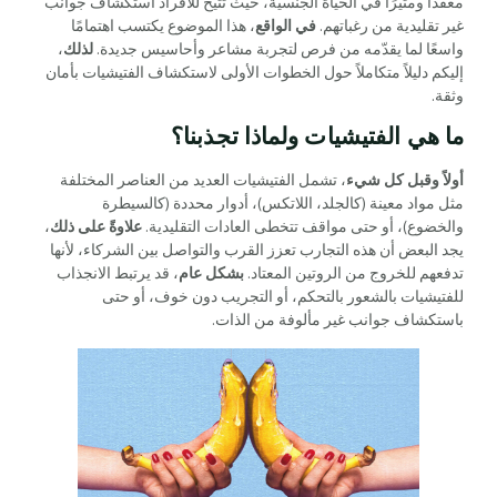
معقدًا ومثيرًا في الحياة الجنسية، حيث تتيح للأفراد استكشاف جوانب
غير تقليدية من رغباتهم.
في الواقع
، هذا الموضوع يكتسب اهتمامًا
واسعًا لما يقدّمه من فرص لتجربة مشاعر وأحاسيس جديدة.
لذلك
،
إليكم دليلاً متكاملاً حول الخطوات الأولى لاستكشاف الفتيشيات بأمان
وثقة.
ما هي الفتيشيات ولماذا تجذبنا؟
أولاً وقبل كل شيء
، تشمل الفتيشيات العديد من العناصر المختلفة
مثل مواد معينة (كالجلد، اللاتكس)، أدوار محددة (كالسيطرة
والخضوع)، أو حتى مواقف تتخطى العادات التقليدية.
علاوةً على ذلك
،
يجد البعض أن هذه التجارب تعزز القرب والتواصل بين الشركاء، لأنها
تدفعهم للخروج من الروتين المعتاد.
بشكل عام
، قد يرتبط الانجذاب
للفتيشيات بالشعور بالتحكم، أو التجريب دون خوف، أو حتى
باستكشاف جوانب غير مألوفة من الذات.