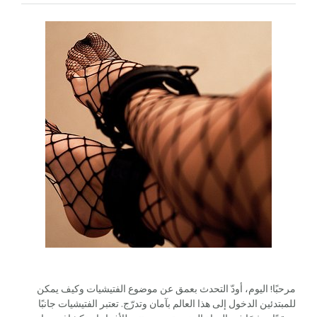
مرحبًا! اليوم، أودّ التحدث بعمق عن موضوع الفتيشيات وكيف يمكن
للمبتدئين الدخول إلى هذا العالم بآمان وتدرّج. تعتبر الفتيشيات جانبًا